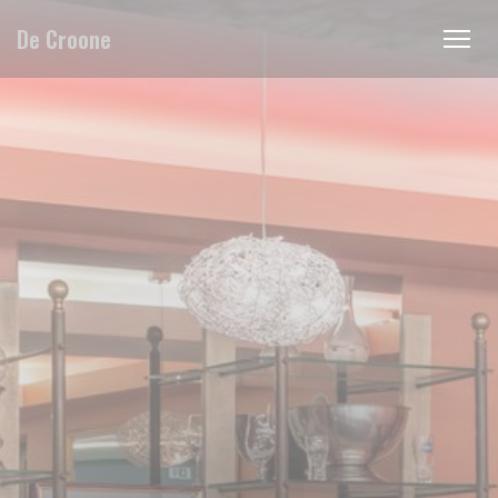
Πίνακας διαχείρισης "Μπισκότων" (Cookies)
De Croone