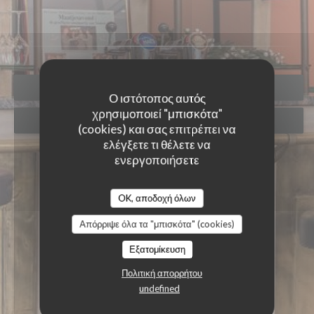
ΚΆΝΤΕ ΚΡΆΤΗΣΗ ΤΡΑΠΕΖΙΟΎ
Ο ιστότοπος αυτός
χρησιμοποιεί "μπισκότα"
ΚΟΥΠΌΝΙΑ
(cookies) και σας επιτρέπει να
ελέγξετε τι θέλετε να
ενεργοποιήσετε
OK, αποδοχή όλων
Απόρριψε όλα τα "μπισκότα" (cookies)
Εξατομίκευση
Πολιτική απορρήτου
undefined