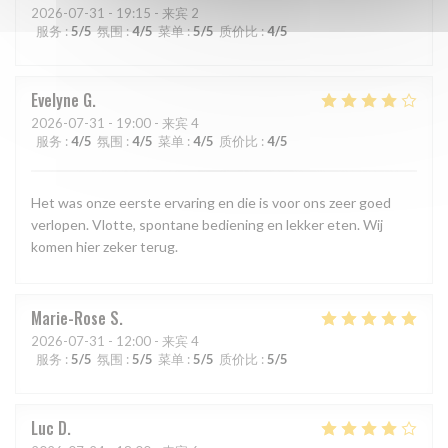
2026-07-31
- 19:15 - 来宾 2
服务
:
5
/5
氛围
:
4
/5
菜单
:
5
/5
质价比
:
4
/5
Evelyne
G
2026-07-31
- 19:00 - 来宾 4
服务
:
4
/5
氛围
:
4
/5
菜单
:
4
/5
质价比
:
4
/5
Het was onze eerste ervaring en die is voor ons zeer goed
verlopen. Vlotte, spontane bediening en lekker eten. Wij
komen hier zeker terug.
Marie-Rose
S
2026-07-31
- 12:00 - 来宾 4
服务
:
5
/5
氛围
:
5
/5
菜单
:
5
/5
质价比
:
5
/5
Luc
D