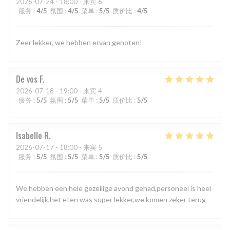
2026-07-24
- 18:00 - 来宾 6
服务
:
4
/5
氛围
:
4
/5
菜单
:
5
/5
质价比
:
4
/5
Zeer lekker, we hebben ervan genoten!
De vos
F
2026-07-18
- 19:00 - 来宾 4
服务
:
5
/5
氛围
:
5
/5
菜单
:
5
/5
质价比
:
5
/5
Isabelle
R
2026-07-17
- 18:00 - 来宾 5
服务
:
5
/5
氛围
:
5
/5
菜单
:
5
/5
质价比
:
5
/5
We hebben een hele gezellige avond gehad,personeel is heel
vriendelijk,het eten was super lekker,we komen zeker terug