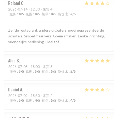
Roland
C
2026-07-14
- 12:30 - 来宾 4
服务
:
4
/5
氛围
:
4
/5
菜单
:
4
/5
质价比
:
4
/5
Zelfde restaurant, andere uitbaters, mooi gepresenteerde
schotels. Simpel maar vers. Goeie smaken. Leuke inrichting,
vriendelijke bediening. Heel tof
Alan
S
2026-07-08
- 18:00 - 来宾 3
服务
:
5
/5
氛围
:
5
/5
菜单
:
5
/5
质价比
:
5
/5
Daniel
A
2026-07-02
- 18:30 - 来宾 2
服务
:
5
/5
氛围
:
4
/5
菜单
:
5
/5
质价比
:
4
/5